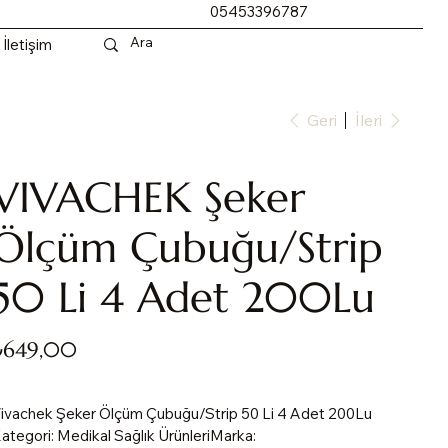
05453396787
İletişim
Geri
İleri
VIVACHEK Şeker
Ölçüm Çubuğu/Strip
50 Li 4 Adet 200Lu
yat
₺649,00
ivachek Şeker Ölçüm Çubuğu/Strip 50 Li 4 Adet 200Lu
ategori: Medikal Sağlık ÜrünleriMarka: