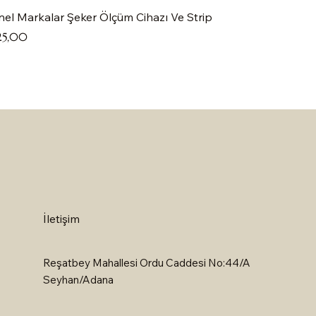
el Markalar Şeker Ölçüm Cihazı Ve Strip
at
25,00
İletişim
Reşatbey Mahallesi Ordu Caddesi No:44/A
Seyhan/Adana