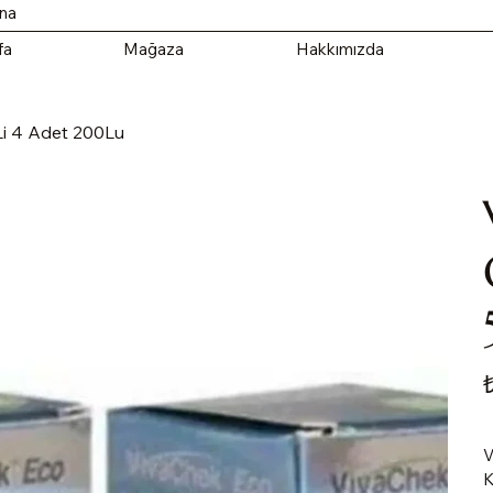
ana
fa
Mağaza
Hakkımızda
i 4 Adet 200Lu
Fi
V
K