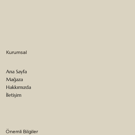
Kurumsal
Ana Sayfa
Mağaza
Hakkımızda
İletişim
Önemli Bilgiler
Minoris %100 Organik Leke Çıkarıcı Sprey 500 Ml
Genel Markalar Şeker Ölçüm Cihazı Ve Strip
Happy Feed Somon Balıklı Yetişkin Köpek
Petcoin Kuzu Etli Yavru Köpek Maması 3 KG
New Food Kuzu Etli Köpek Maması 15 KG
Petcoin New Happy Feed Kuzu Etli ve Pirinçli
Las Vegas Kuzu Etli Yetişkin Köpek Maması 15 KG
Gezer 554649405 Yazlık Kaydırmaz Taban
Vegas Etli Yetişkin Köpek Maması 15 KG
Food Elite Premium Kuzu Etli Yetişkin Köpek
Promax Kuzu Etli ve Pirinçli Yetişkin Köpek
Las Vegas Kuzu Etli ve Somonlu Yavru Köpek
Happy Feed Somon Balıklı Köpek Maması 15 KG
HAPİX Haftalık Ilaç Zamanlama Ve Taşıma
Zinzino Balancetest