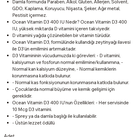
Damla formunda Paraben, Alkol, Gluten, Allerjen, Solvent,
GDO, Kaplama, Koruyucu, Nişasta, Şeker, Ağır metal,
Pestisit içermez.
Ocean Vitamin D3 400 IU Nedir? Ocean Vitamin D3 400
IU, yüksek miktarda D vitamini içeren takviyedir.
D vitamini yağda çözünebilen bir vitamin türüdür.
Ocean Vitamin D3, formülünde kullandığı zeytinyağı ilavesi
ile D3'ün emilimini artırmaktadır.
D3 Vitamininin vücudumuzda ki görevleri: - D vitamini,
kalsiyumun ve fosforun normal emilimine/kullanımına, -
Normal kan kalsiyum düzeyine, - Normal kemiklerin
korunmasına katkıda bulunur.
- Normal kas fonksiyonunun korunmasına katkıda bulunur.
- Çocuklarda normal büyüme ve kemik gelişimi için
gereklidir.
Ocean Vitamin D3 400 IU’nun Özellikleri: - Her servisinde
10 Mcg D3 vitamini.
- Sprey ya da damla başlığı ile kullanılabilir.
- Üstün lezzet ödüllü
Adet