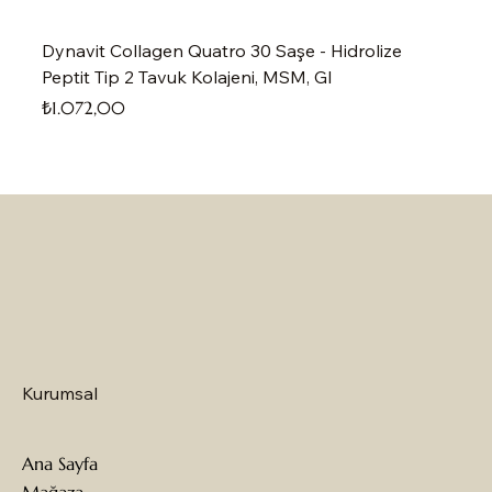
Dynavit Collagen Quatro 30 Saşe - Hidrolize
Peptit Tip 2 Tavuk Kolajeni, MSM, Gl
Fiyat
₺1.072,00
Kurumsal
Ana Sayfa
Mağaza