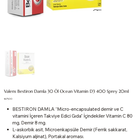
Valens Bestiron Damla 30 Öl Ocean Vitamin D3 400 Sprey 20ml
Fiyat
₺675,00
BESTIRON DAMLA “Micro-encapsulated demir ve C
vitamini İçeren Takviye Edici Gıda” İçindekiler Vitamin C 80
mg, Demir 8 mg.
L-askorbik asit, Microenkapsüle Demir (Ferrik sakkarat,
Kalsiyum aljinat), Portakal aroması.