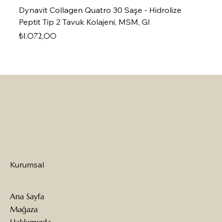
Dynavit Collagen Quatro 30 Saşe - Hidrolize
Peptit Tip 2 Tavuk Kolajeni, MSM, Gl
Fiyat
₺1.072,00
Kurumsal
Ana Sayfa
Mağaza
Hakkımızda