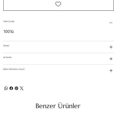
Paket İçeriği
100'lü
Menşei
Ek Özellik
Bakım Talimatları (Genel)
Benzer Ürünler