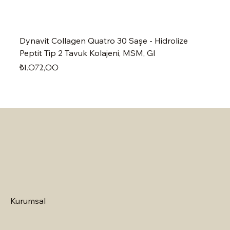
Dynavit Collagen Quatro 30 Saşe - Hidrolize
Peptit Tip 2 Tavuk Kolajeni, MSM, Gl
Fiyat
₺1.072,00
Kurumsal