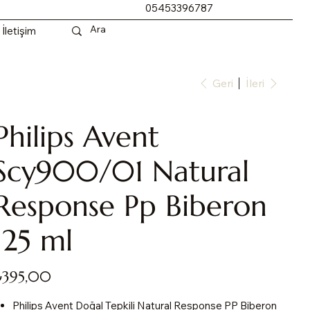
05453396787
İletişim
Geri
İleri
Philips Avent
Scy900/01 Natural
Response Pp Biberon
125 ml
yat
₺395,00
Philips Avent Doğal Tepkili Natural Response PP Biberon