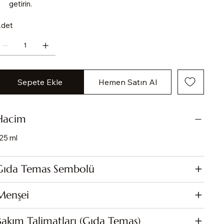
getirin.
det
Sepete Ekle
Hemen Satın Al
Hacim
25 ml
Gıda Temas Sembolü
Menşei
Bakım Talimatları (Gıda Temas)