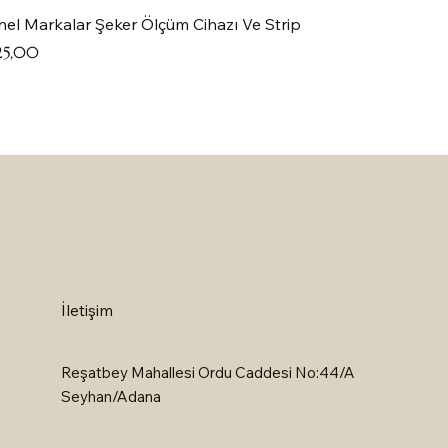
el Markalar Şeker Ölçüm Cihazı Ve Strip
at
25,00
İletişim
Reşatbey Mahallesi Ordu Caddesi No:44/A
Seyhan/Adana