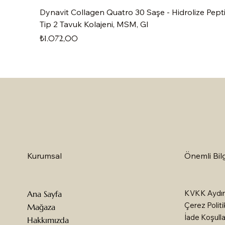
Dynavit Collagen Quatro 30 Saşe - Hidrolize Pepti
Tip 2 Tavuk Kolajeni, MSM, Gl
Fiyat
₺1.072,00
Önemli Bilg
Kurumsal
KVKK Aydın
Ana Sayfa
Çerez Politi
Mağaza
İade Koşulla
Hakkımızda