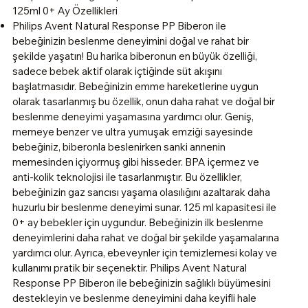
125ml 0+ Ay Özellikleri
Philips Avent Natural Response PP Biberon ile
bebeğinizin beslenme deneyimini doğal ve rahat bir
şekilde yaşatın! Bu harika biberonun en büyük özelliği,
sadece bebek aktif olarak içtiğinde süt akışını
başlatmasıdır. Bebeğinizin emme hareketlerine uygun
olarak tasarlanmış bu özellik, onun daha rahat ve doğal bir
beslenme deneyimi yaşamasına yardımcı olur. Geniş,
memeye benzer ve ultra yumuşak emziği sayesinde
bebeğiniz, biberonla beslenirken sanki annenin
memesinden içiyormuş gibi hisseder. BPA içermez ve
anti-kolik teknolojisi ile tasarlanmıştır. Bu özellikler,
bebeğinizin gaz sancısı yaşama olasılığını azaltarak daha
huzurlu bir beslenme deneyimi sunar. 125 ml kapasitesi ile
0+ ay bebekler için uygundur. Bebeğinizin ilk beslenme
deneyimlerini daha rahat ve doğal bir şekilde yaşamalarına
yardımcı olur. Ayrıca, ebeveynler için temizlemesi kolay ve
kullanımı pratik bir seçenektir. Philips Avent Natural
Response PP Biberon ile bebeğinizin sağlıklı büyümesini
destekleyin ve beslenme deneyimini daha keyifli hale