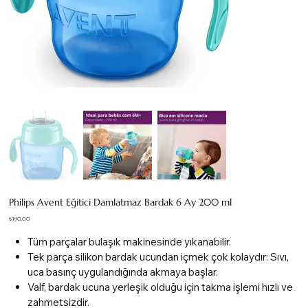
Philips Avent Eğitici Damlatmaz Bardak 6 Ay 200 ml
Fiyat
₺390,00
Tüm parçalar bulaşık makinesinde yıkanabilir.
Tek parça silikon bardak ucundan içmek çok kolaydır: Sıvı,
uca basınç uygulandığında akmaya başlar.
Valf, bardak ucuna yerleşik olduğu için takma işlemi hızlı ve
zahmetsizdir.