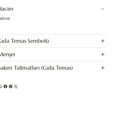
Hacim
60 ml
Gıda Temas Sembolü
Menşei
Bakım Talimatları (Gıda Temas)