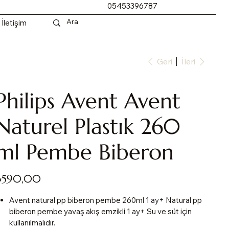
05453396787
İletişim
Geri
İleri
Philips Avent Avent
Naturel Plastık 260
ml Pembe Biberon
yat
₺590,00
Avent natural pp biberon pembe 260ml 1 ay+ Natural pp
biberon pembe yavaş akış emzikli 1 ay+ Su ve süt için
kullanılmalıdır.