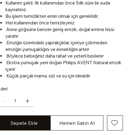
Kullanım şekli: Ilk kullanımdan önce 5dk süre ile suda
kaynatınız.
Bu işlem temizlikten emin olmak için gereklidir.
Her kullanımdan önce temizleyiniz.
Anne göğsüne benzer geniş emzik, doğal emme hissi
yaratır
Emziğin üzerindeki yaprakçıklar, içeriye çökmeden
emziğin yumuşaklığını ve esnekliğini artırır
Böylece bebeğiniz daha rahat ve yeterli beslenir
Ekstra yumuşak yeni doğan Philips AVENT Natural emzik
içerir
Küçük parçalı mama, süt ve su için idealdir
det
Sepete Ekle
Hemen Satın Al