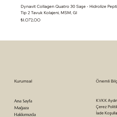
Dynavit Collagen Quatro 30 Saşe - Hidrolize Pepti
Tip 2 Tavuk Kolajeni, MSM, Gl
Fiyat
₺1.072,00
Önemli Bilg
Kurumsal
KVKK Aydın
Ana Sayfa
Çerez Politi
Mağaza
İade Koşulla
Hakkımızda