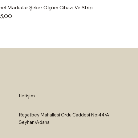
el Markalar Şeker Ölçüm Cihazı Ve Strip
at
25,00
İletişim
Reşatbey Mahallesi Ordu Caddesi No:44/A
Seyhan/Adana