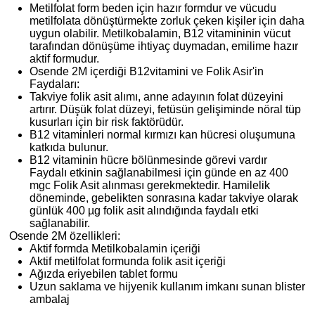
Metilfolat form beden için hazır formdur ve vücudu
metilfolata dönüştürmekte zorluk çeken kişiler için daha
uygun olabilir. Metilkobalamin, B12 vitamininin vücut
tarafından dönüşüme ihtiyaç duymadan, emilime hazır
aktif formudur.
Osende 2M içerdiği B12vitamini ve Folik Asir'in
Faydaları:
Takviye folik asit alımı, anne adayının folat düzeyini
artırır. Düşük folat düzeyi, fetüsün gelişiminde nöral tüp
kusurları için bir risk faktörüdür.
B12 vitaminleri normal kırmızı kan hücresi oluşumuna
katkıda bulunur.
B12 vitaminin hücre bölünmesinde görevi vardır
Faydalı etkinin sağlanabilmesi için günde en az 400
mgc Folik Asit alınması gerekmektedir. Hamilelik
döneminde, gebelikten sonrasına kadar takviye olarak
günlük 400 µg folik asit alındığında faydalı etki
sağlanabilir.
Osende 2M özellikleri:
Aktif formda Metilkobalamin içeriği
Aktif metilfolat formunda folik asit içeriği
Ağızda eriyebilen tablet formu
Uzun saklama ve hijyenik kullanım imkanı sunan blister
ambalaj