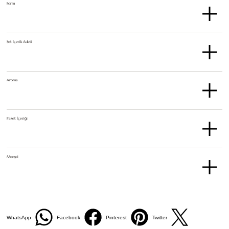
Form
Set İçerik Adeti
Aroma
Paket İçeriği
Menşei
WhatsApp
Facebook
Pinterest
Twitter