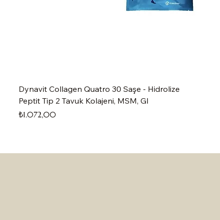
Dynavit Collagen Quatro 30 Saşe - Hidrolize
Peptit Tip 2 Tavuk Kolajeni, MSM, Gl
Fiyat
₺1.072,00