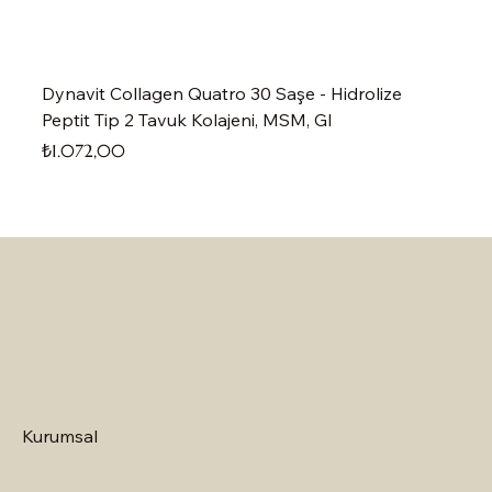
Dynavit Collagen Quatro 30 Saşe - Hidrolize
Peptit Tip 2 Tavuk Kolajeni, MSM, Gl
Fiyat
₺1.072,00
Kurumsal