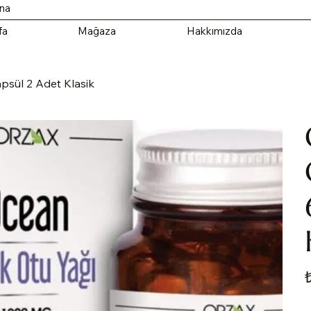
ana
fa
Mağaza
Hakkımızda
sül 2 Adet Klasik
Fi