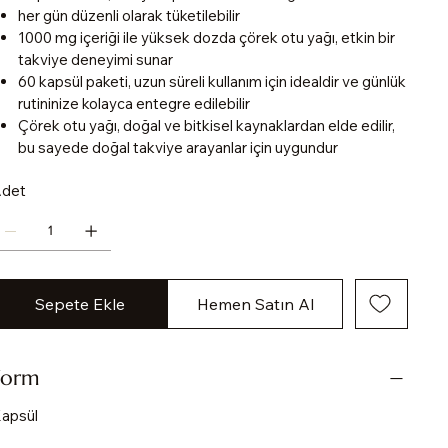
her gün düzenli olarak tüketilebilir
1000 mg içeriği ile yüksek dozda çörek otu yağı, etkin bir
takviye deneyimi sunar
60 kapsül paketi, uzun süreli kullanım için idealdir ve günlük
rutininize kolayca entegre edilebilir
Çörek otu yağı, doğal ve bitkisel kaynaklardan elde edilir,
bu sayede doğal takviye arayanlar için uygundur
det
Sepete Ekle
Hemen Satın Al
Form
apsül