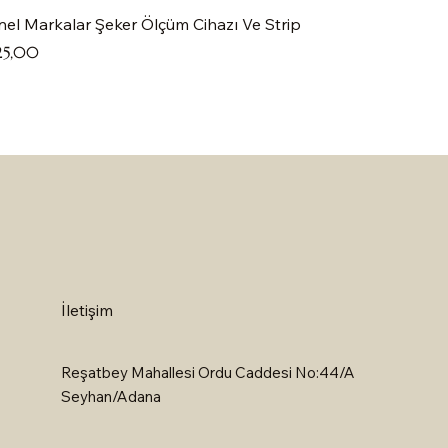
el Markalar Şeker Ölçüm Cihazı Ve Strip
at
25,00
İletişim
Reşatbey Mahallesi Ordu Caddesi No:44/A
Seyhan/Adana