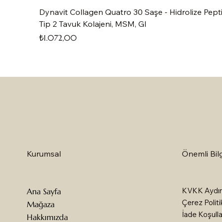
Dynavit Collagen Quatro 30 Saşe - Hidrolize Pepti
Tip 2 Tavuk Kolajeni, MSM, Gl
Fiyat
₺1.072,00
Önemli Bilg
Kurumsal
KVKK Aydın
Ana Sayfa
Çerez Politi
Mağaza
İade Koşulla
Hakkımızda