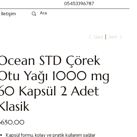
05453396787
İletişim
Geri
İleri
Ocean STD Çörek
Otu Yağı 1000 mg
60 Kapsül 2 Adet
Klasik
yat
₺650,00
Kapsül formu, kolay ve pratik kullanım sağlar