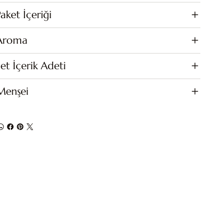
aket İçeriği
Aroma
et İçerik Adeti
Menşei