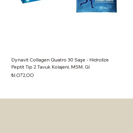
Dynavit Collagen Quatro 30 Saşe - Hidrolize
Peptit Tip 2 Tavuk Kolajeni, MSM, Gl
Fiyat
₺1.072,00