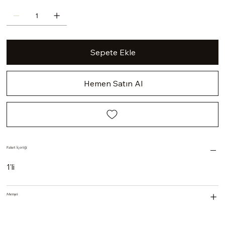
Sepete Ekle
Hemen Satın Al
Paket İçeriği
1'li
Menşei