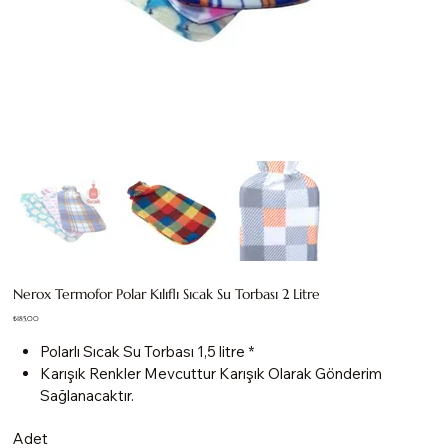
Nerox Termofor Polar Kılıflı Sıcak Su Torbası 2 Litre
Fiyat
₺185,00
Polarlı Sıcak Su Torbası 1,5 litre *
Karışık Renkler Mevcuttur Karışık Olarak Gönderim
Sağlanacaktır.
Adet