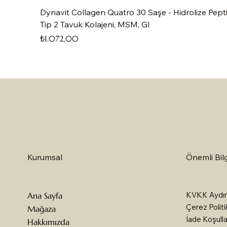
Dynavit Collagen Quatro 30 Saşe - Hidrolize Pepti
Tip 2 Tavuk Kolajeni, MSM, Gl
Fiyat
₺1.072,00
Önemli Bilg
Kurumsal
KVKK Aydın
Ana Sayfa
Çerez Politi
Mağaza
İade Koşulla
Hakkımızda