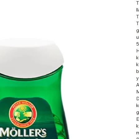
T
l
T
T
g
u
5
H
k
k
b
y
A
M
D
k
g
E
k
m