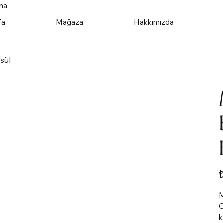
ana
fa
Mağaza
Hakkımızda
sül
Fi
M
O
k