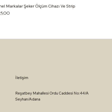
el Markalar Şeker Ölçüm Cihazı Ve Strip
at
25,00
İletişim
Reşatbey Mahallesi Ordu Caddesi No:44/A
Seyhan/Adana