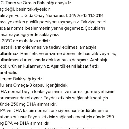
.C. Tanm ve Orman Bakanlığı onaylıdır.
laç değil, besin takviyesidir.
aleviye Edici Gıda Onay Numarası: 004926-13.11.2018
avsiye edilen günlük porsiyonu aşmayınız. Takviye edici
ıdalar normal beslenmenin yerine geçemez. Çocukların
laşamayacağı yerde saklayınız.
-25°C de muhafaza ediniz.
astalıkların önlenmesi ve tedavi edilmesi amacıyla
ullanılmaz. Hamilelik ve emzirme dönemi ile hastalık veya ilaç
ullanılması durumlarında doktorunuza danışınız. Ambalajı
ook ürünleri kullanmayınız. Aşırı tüketimi laksatıf etki
aratabilir.
lerjen: Balık yağı içeriz.
üller's Omega-3 kapsül içeriğindeki
HA normal beyin fonksiyonlarının ve normal görme yetisinin
orunmasında rol oynar. Faydalı etkinin sağlanabilmesi için
ünde 250 mg DHA alınmalıdır.
PA ve DHA kalbin normal fonksiyonunun sürdürülmesine
atkıda bulunur Faydalı etkinin sağlanabilmesi için günde 250
g EPA ve DHA alınmalıdır