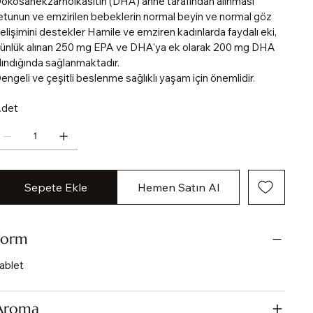
okosahekzarnoikasitin (DHA) anne tarafından alınması
etunun ve emzirilen bebeklerin normal beyin ve normal göz
elişimini destekler Hamile ve emziren kadınlarda faydalı eki,
ünlük alınan 250 mg EPA ve DHA'ya ek olarak 200 mg DHA
lındığında sağlanmaktadır.
engeli ve çeşitli beslenme sağlıklı yaşam için önemlidir.
det
Sepete Ekle
Hemen Satın Al
Form
ablet
Aroma