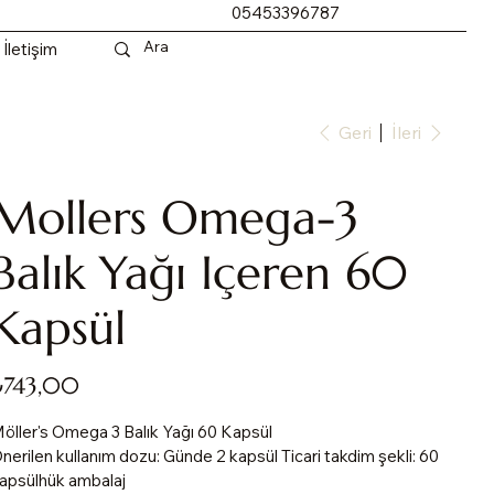
05453396787
İletişim
Geri
İleri
Mollers Omega-3
Balık Yağı Içeren 60
Kapsül
yat
₺743,00
öller's Omega 3 Balık Yağı 60 Kapsül
nerilen kullanım dozu: Günde 2 kapsül Ticari takdim şekli: 60
apsülhük ambalaj