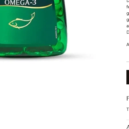
D
f
g
g
a
D
A
T