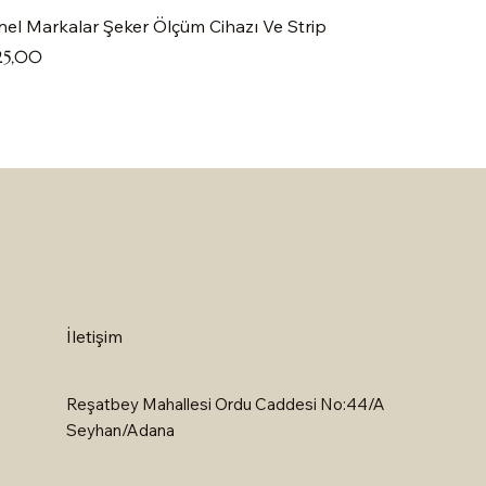
el Markalar Şeker Ölçüm Cihazı Ve Strip
at
25,00
İletişim
Reşatbey Mahallesi Ordu Caddesi No:44/A
Seyhan/Adana