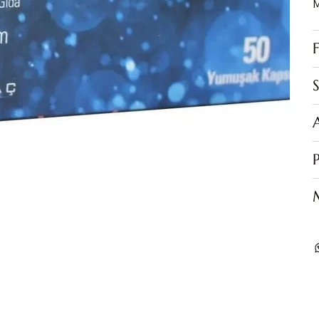
M
S
P