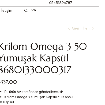
05453396787
İletişim
Geri
İleri
Krilom Omega 3 50
Yumuşak Kapsül
8680133000317
yat
₺337,00
Bu ürün Avi tarafından gönderilecektir.
Krilom Omega 3 Yumuşak Kapsül 50 Kapsül
0 Kapsül