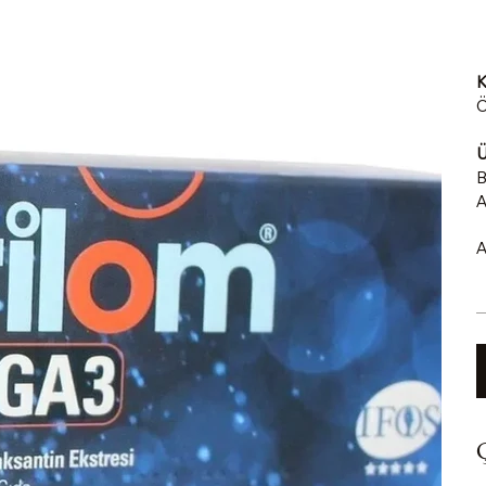
K
Ö
Ü
B
A
A
Ç