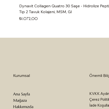
Dynavit Collagen Quatro 30 Saşe - Hidrolize Pepti
Tip 2 Tavuk Kolajeni, MSM, Gl
Fiyat
₺1.072,00
Önemli Bilg
Kurumsal
KVKK Aydın
Ana Sayfa
Çerez Politi
Mağaza
İade Koşulla
Hakkımızda