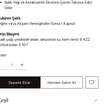
Balık Yağı ve Astaksantin Ekstresi İçeren Takviye Edici
Gıda
ullanım Şekli:
ğlen veya Akşam Yemeğinden Sonra 1 Kapsül
rün Bileşimi:
alık yağı, yenilebilir jelain, deiyonize su, nem verici: E 422,
ntioksidan: E 307
det
Sepete Ekle
Hemen Satın Al
eşit