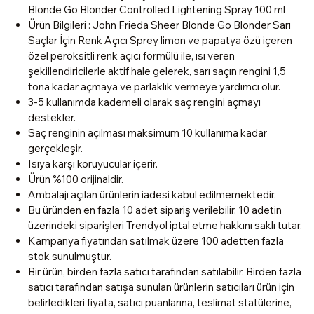
Blonde Go Blonder Controlled Lightening Spray 100 ml
Ürün Bilgileri : John Frieda Sheer Blonde Go Blonder Sarı
Saçlar İçin Renk Açıcı Sprey limon ve papatya özü içeren
özel peroksitli renk açıcı formülü ile, ısı veren
şekillendiricilerle aktif hale gelerek, sarı saçın rengini 1,5
tona kadar açmaya ve parlaklık vermeye yardımcı olur.
3-5 kullanımda kademeli olarak saç rengini açmayı
destekler.
Saç renginin açılması maksimum 10 kullanıma kadar
gerçekleşir.
Isıya karşı koruyucular içerir.
Ürün %100 orijinaldir.
Ambalajı açılan ürünlerin iadesi kabul edilmemektedir.
Bu üründen en fazla 10 adet sipariş verilebilir. 10 adetin
üzerindeki siparişleri Trendyol iptal etme hakkını saklı tutar.
Kampanya fiyatından satılmak üzere 100 adetten fazla
stok sunulmuştur.
Bir ürün, birden fazla satıcı tarafından satılabilir. Birden fazla
satıcı tarafından satışa sunulan ürünlerin satıcıları ürün için
belirledikleri fiyata, satıcı puanlarına, teslimat statülerine,