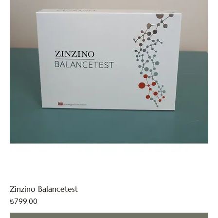
Zinzino Balancetest
Fiyat
₺799,00