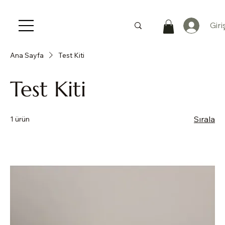
Giri
Ana Sayfa
Test Kiti
Test Kiti
Sırala
1 ürün