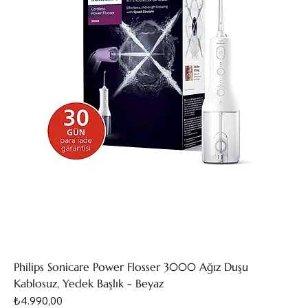
Philips Sonicare Power Flosser 3000 Ağız Duşu
Kablosuz, Yedek Başlık - Beyaz
Fiyat
₺4.990,00