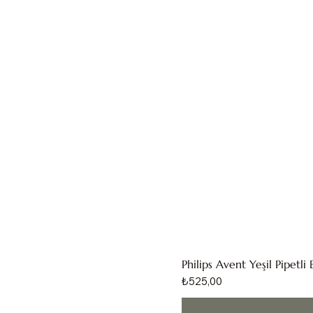
Philips Avent Yeşil Pipet
Fiyat
₺525,00