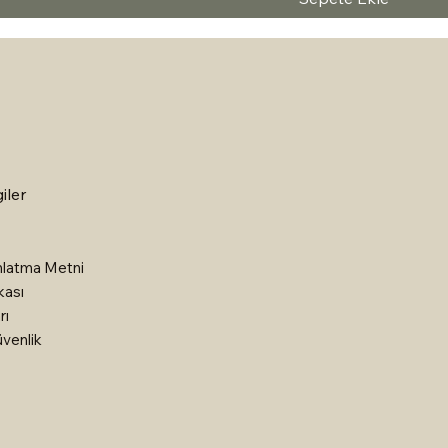
iler
latma Metni
kası
rı
üvenlik